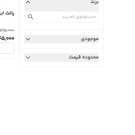
برند
پالت ابزار
595,000
45,000
موجودی
محدوده قیمت