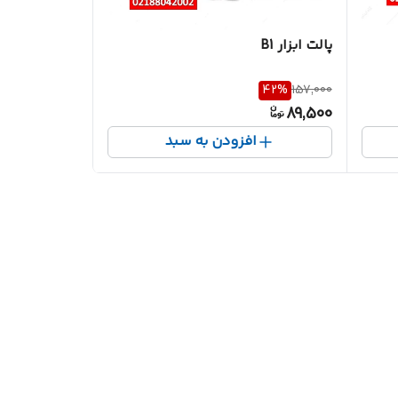
پالت ابزار B1
42
%
157,000
89,500
افزودن به سبد