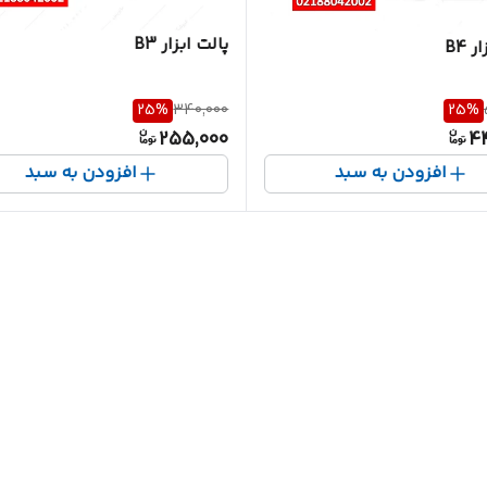
پالت ابزار B3
 B4
25
%
340,000
25
%
255,000
4
افزودن به سبد
افزودن به سبد