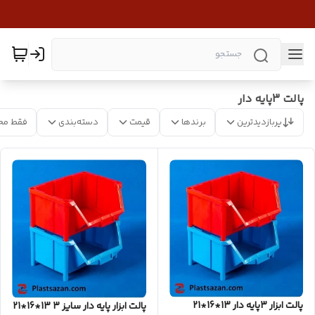
پالت 3پایه دار
پربازدیدترین
برندها
قیمت
دسته‌بندی
فقط مح
پالت ابزار 3پایه دار 13*16*21
پالت ابزار پایه دار سایز 3 13*16*21