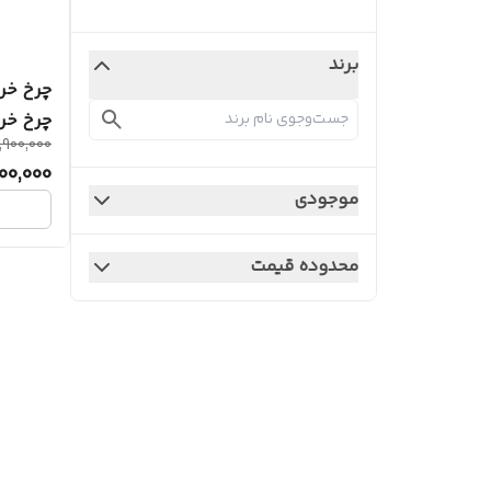
برند
چرخ خر
چرخ خری
,900,000
00,000
موجودی
محدوده قیمت