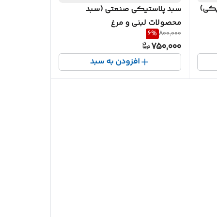
یکی)
سبد پلاستیکی صنعتی (سبد
محصولات لبنی و مرغ
6
%
800,000
کشتارگاهی)سایز25*40*60 کد
750,000
1003
افزودن به سبد