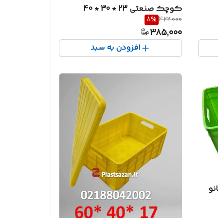
کوچک صنعتی 23 * 30 * 40
8
%
422,000
385,000
افزودن به سبد
نو