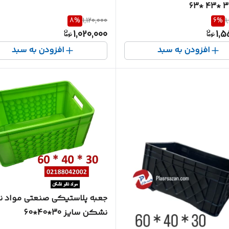
8
%
1,120,000
6
%
1
1,020,000
1,5
افزودن به سبد
افزودن به سبد
جعبه پلاستیکی صنعتی مواد نا
نشکن سایز 30*40*60