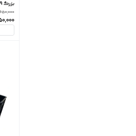
بزرگ 39 *43 *63
,650,000
50,000