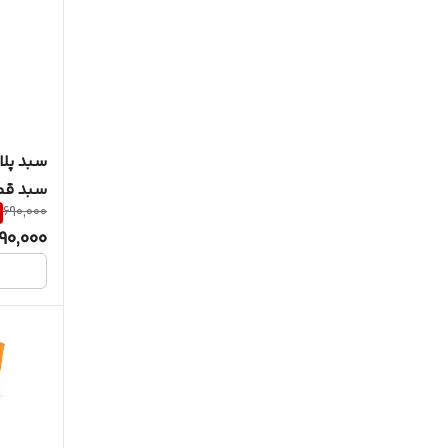
سبد پل
سبد قطعات 
690,000
90,000