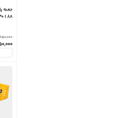
جعبه پ
88 ) 30 * 49/5 * 69/5
,850,000
50,000