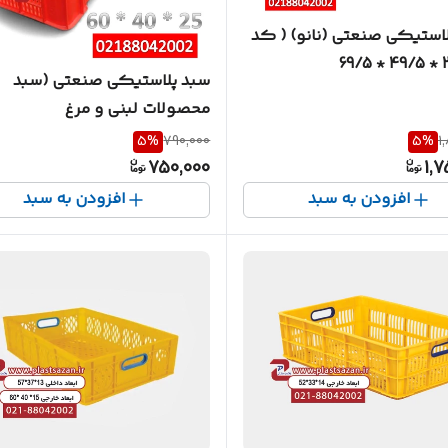
لاستیکی صنعتی (نانو) ( کد
سبد پلاستیکی صنعتی (سبد
محصولات لبنی و مرغ
کشتارگ
5
%
790,000
5
%
1
1003
750,000
1,7
افزودن به سبد
افزودن به سبد