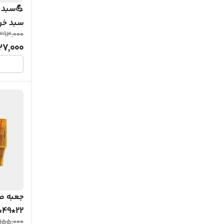
💪سبد 
سبد خرما کد412
393,000
27,000
جعبه ص
22*49*73 )کد 840
955,000