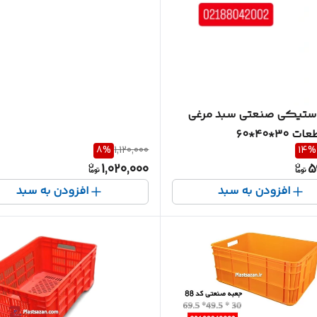
استیکی صنعتی سبد مرغی
۳۰*۴۰*۶۰
8
%
1,120,000
14
%
1,020,000
5
افزودن به سبد
افزودن به سبد