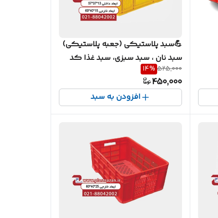
💪سبد پلاستیکی (جعبه پلاستیکی)
سبد نان ، سبد سبزی، سبد غذا کد
اهی)سایز25*40*60 کد
14
%
525,000
513
450,000
افزودن به سبد