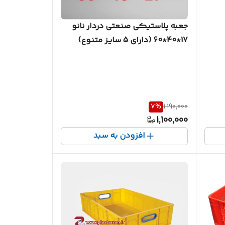
جعبه پلاستیکی صنعتی دردار نانو
17*40*60 (دارای 5 سایز متنوع)
7
%
1,190,000
1,100,000
افزودن به سبد