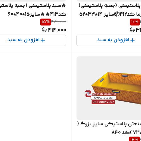
پلاستیکی (جعبه پلاستیکی)
🔥سبد پلاستیکی (جعبه پلاست
سایز 14*33*52
کد413🔥🔥سایز15*40*60
15
%
489,000
16
%
414,000
3
افزودن به سبد
افزودن به سبد
نعتی پلاستیکی سایز بزرگ (
14
%