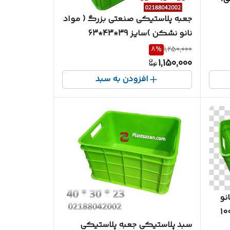
جعبه پلاستیکی صنعتی بزرگ ( مواد
نانو نشکن )سایز 39*43*63
8
%
1,250,000
1,150,000
افزودن به سبد
نو
سبد پلاستیکی جعبه پلاستیکی