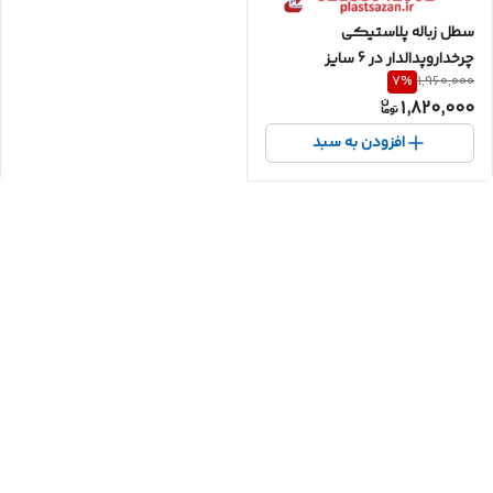
سطل زباله پلاستیکی
چرخداروپدالدار در 6 سایز
7
%
1,960,000
1,820,000
افزودن به سبد