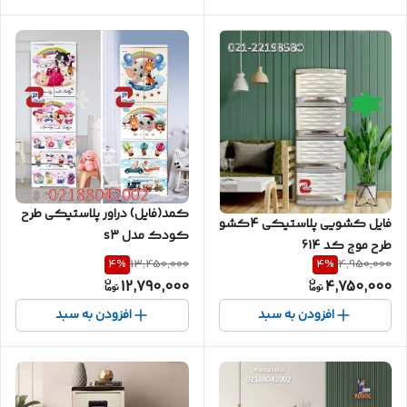
کمد(فایل) دراور پلاستیکی طرح
فایل کشویی پلاستیکی 4کشو
کودک مدل s3
طرح موج کد 614
4
%
4
%
13,450,000
4,950,000
12,790,000
4,750,000
افزودن به سبد
افزودن به سبد