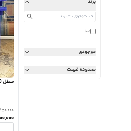
برند
تسا
موجودی
محدوده قیمت
سطل (مخزن) ز
,850,000
600,000