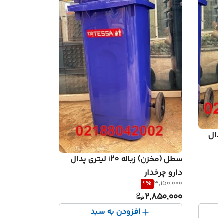
تری پدال
سطل (مخزن) زباله 120 لیتری پدال
دارو چرخدار
9
%
3,150,000
2,850,000
افزودن به سبد