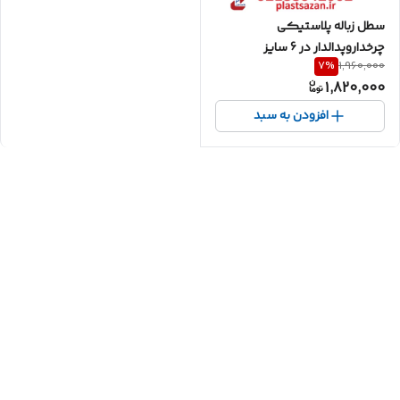
سطل زباله پلاستیکی
چرخداروپدالدار در 6 سایز
7
%
1,960,000
1,820,000
افزودن به سبد